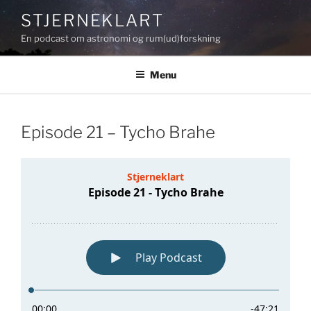
Videre
STJERNEKLART
til
En podcast om astronomi og rum(ud)forskning
indhold
Menu
Episode 21 – Tycho Brahe