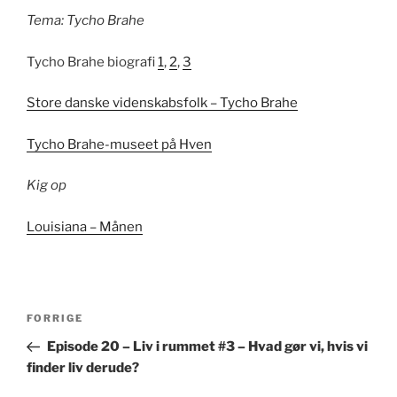
Tema: Tycho Brahe
Tycho Brahe biografi
1
,
2
,
3
Store danske videnskabsfolk – Tycho Brahe
Tycho Brahe-museet på Hven
Kig op
Louisiana – Månen
Indlægsnavigation
Forrige
FORRIGE
indlæg
Episode 20 – Liv i rummet #3 – Hvad gør vi, hvis vi
finder liv derude?