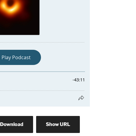
Download
Show URL