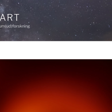
LART
um(ud)forskning