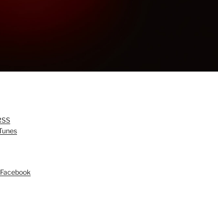
RSS
Tunes
å Facebook