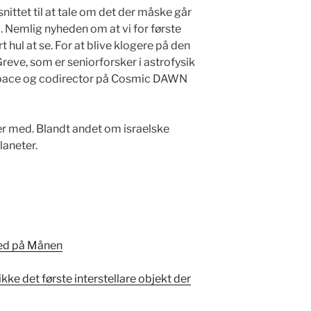
nittet til at tale om det der måske går
. Nemlig nyheden om at vi for første
rt hul at se. For at blive klogere på den
reve, som er seniorforsker i astrofysik
pace og codirector på Cosmic DAWN
er med. Blandt andet om israelske
aneter.
ned på Månen
ke det første interstellare objekt der