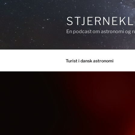
Videre
til
STJERNEK
indhold
En podcast om astronomi og r
Turist i dansk astronomi