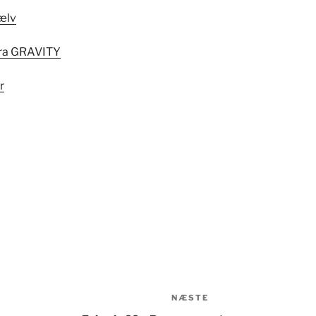
kælv
 fra GRAVITY
r
NÆSTE
Næste