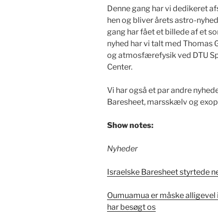
Denne gang har vi dedikeret afs
hen og bliver årets astro-nyhed
gang har fået et billede af et so
nyhed har vi talt med Thomas G
og atmosfærefysik ved DTU S
Center.
Vi har også et par andre nyhed
Baresheet, marsskælv og exopl
Show notes:
Nyheder
Israelske Baresheet styrtede 
Oumuamua er måske alligevel ik
har besøgt os