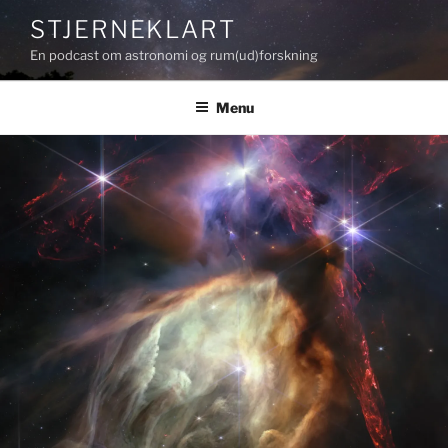
Videre
STJERNEKLART
til
En podcast om astronomi og rum(ud)forskning
indhold
Menu