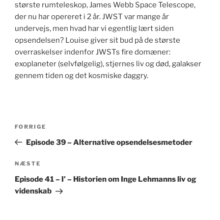
største rumteleskop, James Webb Space Telescope,
der nu har opereret i 2 år. JWST var mange år
undervejs, men hvad har vi egentlig lært siden
opsendelsen? Louise giver sit bud på de største
overraskelser indenfor JWSTs fire domæner:
exoplaneter (selvfølgelig), stjernes liv og død, galakser
gennem tiden og det kosmiske daggry.
Indlægsnavigation
Forrige
FORRIGE
indlæg
Episode 39 – Alternative opsendelsesmetoder
Næste
NÆSTE
indlæg
Episode 41 – I’ – Historien om Inge Lehmanns liv og
videnskab