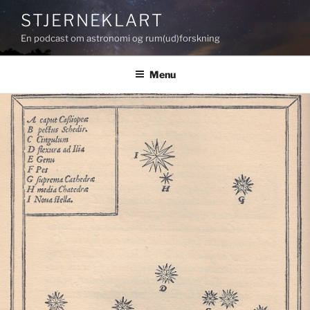
Videre
STJERNEKLART
til
En podcast om astronomi og rum(ud)forskning
indhold
Menu