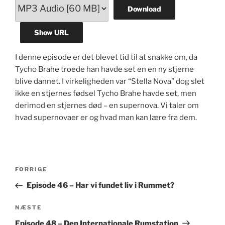
Download
Show URL
I denne episode er det blevet tid til at snakke om, da
Tycho Brahe troede han havde set en en ny stjerne
blive dannet. I virkeligheden var “Stella Nova” dog slet
ikke en stjernes fødsel Tycho Brahe havde set, men
derimod en stjernes død – en supernova. Vi taler om
hvad supernovaer er og hvad man kan lære fra dem.
Indlægsnavigation
Forrige
FORRIGE
indlæg
Episode 46 – Har vi fundet liv i Rummet?
Næste
NÆSTE
indlæg
Episode 48 – Den Internationale Rumstation